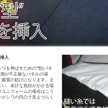
を挿入
ワを伸ばすための"型(パネ
計測が不正確なパネルの場
、鑑賞の妨げになります。ま
まい、余計な負担がかかる場
りユニフォームの場合はこう
ンがシワの凹凸で見えづらく