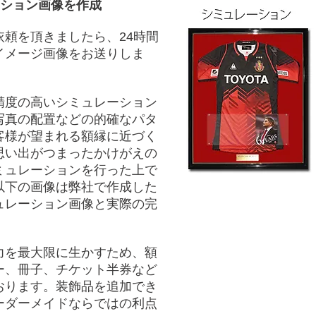
ーション画像を作成
頼を頂きましたら、24時間
イメージ画像をお送りしま
精度の高いシミュレーション
写真の配置などの的確なパタ
客様が望まれる額縁に近づく
思い出がつまったかけがえの
ミュレーションを行った上で
以下の画像は弊社で作成した
ュレーション画像と実際の完
力を最大限に生かすため、額
ー、冊子、チケット半券など
おります。装飾品を追加でき
ーダーメイドならではの利点